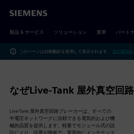
Siemens
製品 & サービス
ソリューション
業界
パート
このページは自動翻訳を使用して表示されます。
元の英語を
なぜLive-Tank 屋外真
Live-Tank 屋外真空回路ブレーカーは、すべての
中電圧ネットワークに信頼できる電気的および機
械的品質を提供します。軽量でモジュール式の設
計により、設置が簡単で、実質的にメンテナンス