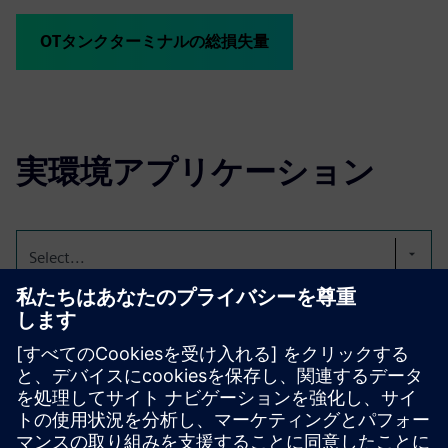
OTタンクターミナルの総損失量
実環境アプリケーション
Select...
食用油ターミナルへのTMS
の統合
2つの完全自動食用油ターミナルの注文と物流処理のため
のTMSの統合です。1つは86個のタンクで151,000CBM、