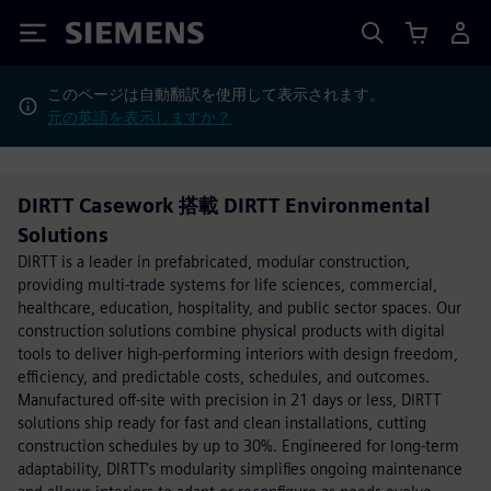
Siemens
このページは自動翻訳を使用して表示されます。
元の英語を表示しますか？
DIRTT Casework 搭載 DIRTT Environmental
Solutions
DIRTT is a leader in prefabricated, modular construction,
providing multi-trade systems for life sciences, commercial,
healthcare, education, hospitality, and public sector spaces. Our
construction solutions combine physical products with digital
tools to deliver high-performing interiors with design freedom,
efficiency, and predictable costs, schedules, and outcomes.
Manufactured off-site with precision in 21 days or less, DIRTT
solutions ship ready for fast and clean installations, cutting
construction schedules by up to 30%. Engineered for long-term
adaptability, DIRTT's modularity simplifies ongoing maintenance