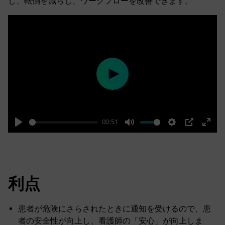
し、転倒を減らし、ワークフローを改善できます。
Play
00:51
Play
Mute
Settings
PIP
Enter
fulls
利点
患者が危険にさらされたときに通知を受けるので、患
者の安全性が向上し、看護師の「安心」が向上しま