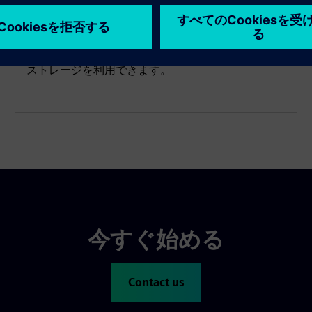
CMS1200 Assetsのサブスクリプションを選択する
と、時系列データの取り込み速度が0.06KB/秒で、
スターターパッケージの6倍の6GBの時系列データ
ストレージを利用できます。
今すぐ始める
Contact us