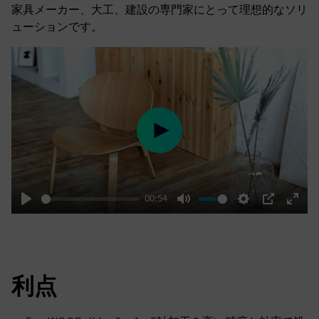
家具メーカー、大工、建設の専門家にとって理想的なソリ
ューションです。
Play
00:54
Play
Mute
Settings
PIP
Enter
fulls
利点