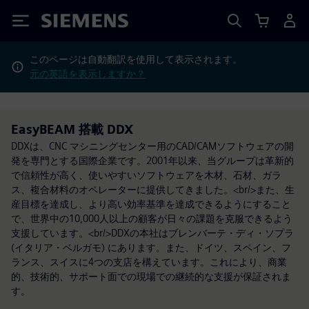
Siemens
このページは自動翻訳を使用して表示されます。
元の英語を表示しますか？
EasyBEAM 搭載 DDX
DDXは、CNC マシニングセンター用のCAD/CAMソフトウェアの開
発を専門とする国際企業です。2001年以来、当グループは革新的
で信頼性が高く、使いやすいソフトウェアを木材、石材、ガラ
ス、複合材料のオペレーターに提供してきました。<br/>また、生
産目標を達成し、より高い効率基準を達成できるようにすること
で、世界中の10,000人以上の顧客が日々の課題を克服できるよう
支援しています。<br/>DDXの本社はブレンバーテ・ディ・ソプラ
(イタリア・ベルガモ) にあります。また、ドイツ、スペイン、フ
ランス、スイスに4つの支店を構えています。これにより、商業
的、技術的、サポート面での現場での継続的な支援が保証されま
す。