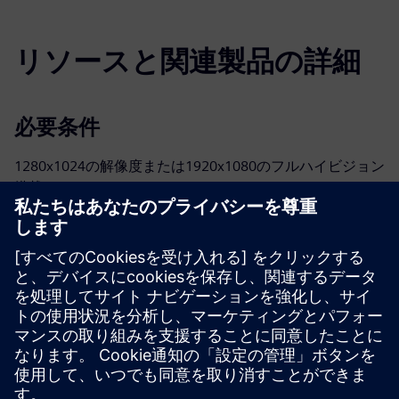
リソースと関連製品の詳細
必要条件
1280x1024の解像度または1920x1080のフルハイビジョン
搭載の17インチモニター
インテル® Core™ i3（または同等のもの）32ビットまたは
64ビットまたはインテル® Core™ i7プロセッサー
ハードディスクまたはSSDに40 GBの空き容量があります
2 GBまたは8 GB（またはそれ以上）
2 GBまたは8 GB（またはそれ以上）のRAM
ハードディスクまたはSSDに40 GBの空き容量があります
クラウドベースのライセンス管理にはインターネット接続
が必要です