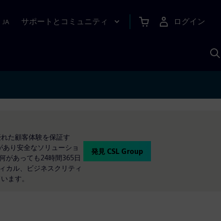
サポートとコミュニティ
ログイン
|
JA
A
優れた顧客体験を保証す
があり安全なソリューショ
発見 CSL Group
何があっても24時間365日
ティカル、ビジネスクリティ
ています。