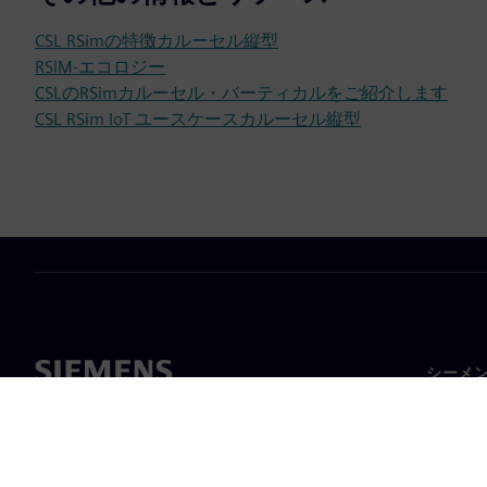
CSL RSimの特徴カルーセル縦型
RSIM-エコロジー
CSLのRSimカルーセル・バーティカルをご紹介します
CSL RSim IoT ユースケースカルーセル縦型
シーメ
企業概
経営陣