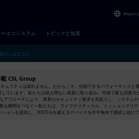
Region
ナーエコシステム
トピックと知見
表示しますか？
 搭載 CSL Group
セキュリティは譲れません。だからこそ、信頼できるパフォーマンスと
設計しています。私たちは絶え間ない革新に取り組み、市場で最も回復力
積極的なアプローチにより、業界のセキュリティ要求を先取りし、システムが
r/>重要な瞬間をつなぐ—私たちは、ライフクリティカル、ミッションクリ
ューションを提供し、300万台を超えるデバイスを年中無休で接続し続け