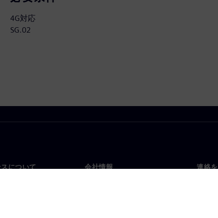
4G対応
SG.02
ンスについて
会社情報
連絡を
要
企業情報
お問
投資家向け広報活動
世界