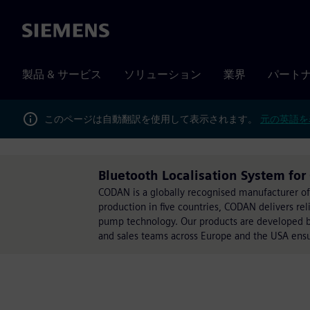
Siemens
製品 & サービス
ソリューション
業界
パート
このページは自動翻訳を使用して表示されます。
元の英語を
Bluetooth Localisation System f
CODAN is a globally recognised manufacturer of
production in five countries, CODAN delivers rel
pump technology. Our products are developed ba
and sales teams across Europe and the USA ensure