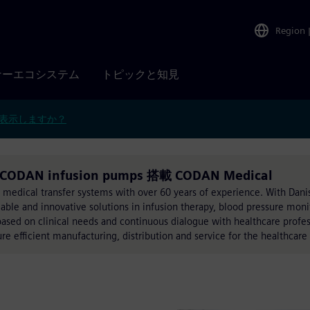
Region
ナーエコシステム
トピックと知見
表示しますか？
or CODAN infusion pumps 搭載 CODAN Medical
 medical transfer systems with over 60 years of experience. With Dani
iable and innovative solutions in infusion therapy, blood pressure moni
sed on clinical needs and continuous dialogue with healthcare profes
 efficient manufacturing, distribution and service for the healthcare 