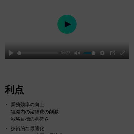
Play
04:23
Play
Mute
Settings
PIP
Enter
fulls
利点
業務効率の向上
組織内の諸経費の削減
戦略目標の明確さ
技術的な最適化