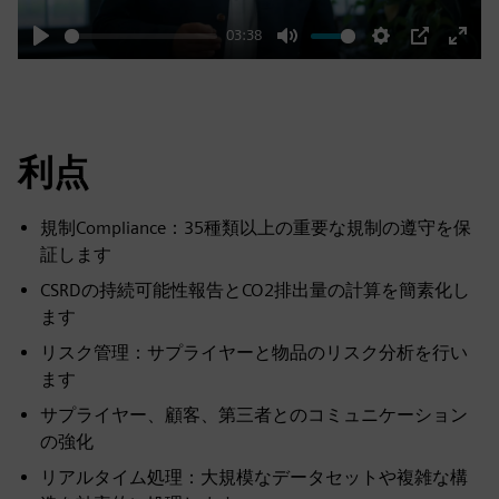
03:38
Play
Mute
Settings
PIP
Enter
fulls
利点
規制Compliance：35種類以上の重要な規制の遵守を保
証します
CSRDの持続可能性報告とCO2排出量の計算を簡素化し
ます
リスク管理：サプライヤーと物品のリスク分析を行い
ます
サプライヤー、顧客、第三者とのコミュニケーション
の強化
リアルタイム処理：大規模なデータセットや複雑な構