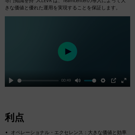
専門知識を持つCLEVR は、Teamcenterの導入によって大
きな価値と優れた運用を実現することを保証します。
Play
00:49
Play
Mute
Settings
PIP
Enter
fulls
利点
オペレーショナル・エクセレンス：大きな価値と効率