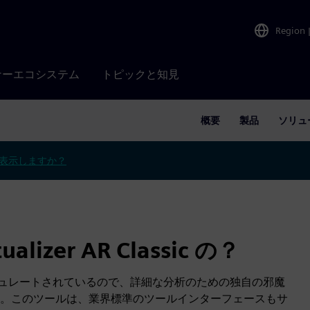
Region
ナーエコシステム
トピックと知見
概要
製品
ソリュ
表示しますか？
alizer AR Classic の？
ic では、ECUがシミュレートされているので、詳細な分析のための独自の邪魔
。このツールは、業界標準のツールインターフェースもサ