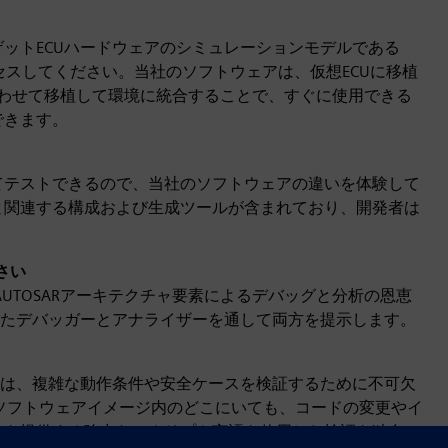
ゲットECUハードウェアのシミュレーションモデルである
Virtual ECUにアクセスしてください。当社のソフトウェアは、仮想ECUに移植
合わせて移植して環境に統合することで、すぐに使用できる
できます。
してテストできるので、当社のソフトウェアの違いを体験して
アと関連する構成および生成ツールが含まれており、開発者は
さい
AUTOSARアーキテクチャ要素によるデバッグと分析の恩恵
たデバッガーとアナライザーを通して両方を提示します。
は、複雑な動作条件や安全ケースを検証するために不可欠
 Classic は、ソフトウェアイメージ内のどこにいても、コードの変更やイ
スを提供する強力なスクリプト言語を使用した検証を独自に