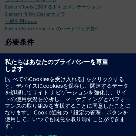
Basler VToolsに関するドキュメンテーション
Siemens 互換のBaslerカメラ
一般利用Terms
Basler Vision Connector のハードウェア要件
必要条件
Industrial Edge Hub Access
画像取得用パイロ
ン:https://www.baslerweb.com/en/software/pylon/
パイロンツー
ル:https://www.baslerweb.com/en/software/pylon-vtools/
https://www.baslerweb.com/en/cameras/area-scan-
cameras/?interface=GigE#products
Basler Vision Connector（シングルカメラライセンスまた
はマルチカメラライセンス）：