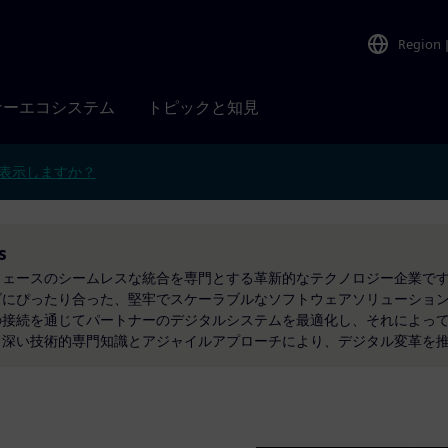
Region
ナーエコシステム
トピックと知見
表示しますか？
s
フェースのシームレスな統合を専門とする革新的なテクノロジー企業で
ズにぴったり合った、堅牢でスケーラブルなソフトウェアソリューショ
の接続を通じてパートナーのデジタルシステムを最適化し、それによっ
。深い技術的専門知識とアジャイルアプローチにより、デジタル変革を