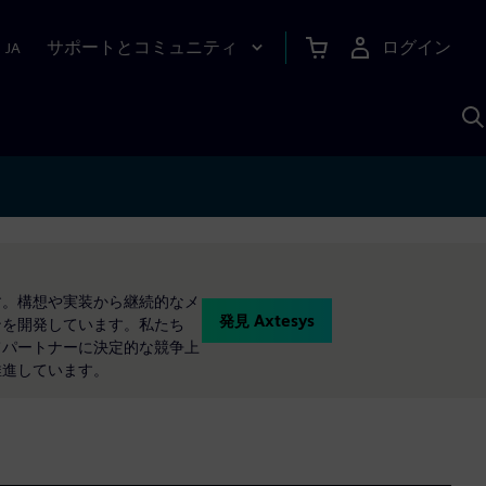
サポートとコミュニティ
ログイン
|
JA
A
す。構想や実装から継続的なメ
発見 Axtesys
ンを開発しています。私たち
てパートナーに決定的な競争上
推進しています。