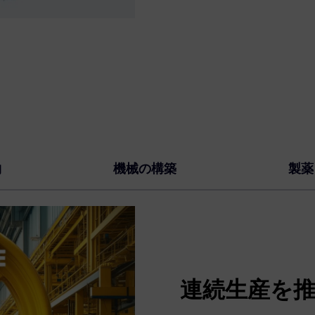
物
機械の構築
製薬
連続生産を