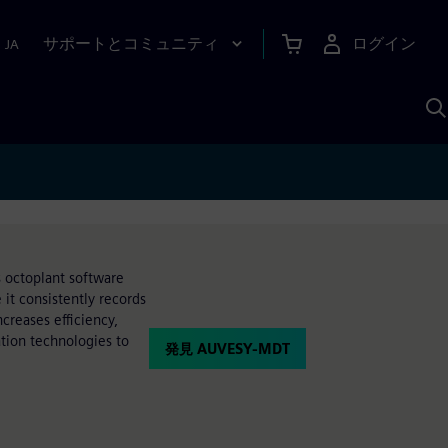
サポートとコミュニティ
ログイン
|
JA
A
s octoplant software
t consistently records
creases efficiency,
ation technologies to
発見 AUVESY-MDT