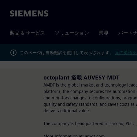
Siemens
製品 & サービス
ソリューション
業界
パート
このページは自動翻訳を使用して表示されます。
元の英語を
octoplant 搭載 AUVESY-MDT
AMDT is the global market and technology leader
platform, the company secures the automation 
and monitors changes to configurations, program
quality and safety standards, and saves costs as
deliver additional value.
The company is headquartered in Landau, Pfalz, 
More Information at: amdt.com