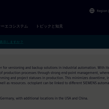
Region
ナーエコシステム
トピックと知見
表示しますか？
 for versioning and backup solutions in industrial automation. With it
of production processes through strong end-point management, where i
ming and project statuses in production. This minimizes downtime, in
 well as resources. octoplant can be linked to different SIEMENS autom
Germany, with additional locations in the USA and China.