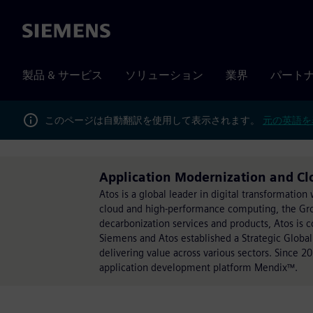
Siemens
製品 & サービス
ソリューション
業界
パート
このページは自動翻訳を使用して表示されます。
元の英語を
Application Modernization and C
Atos is a global leader in digital transformatio
cloud and high-performance computing, the Group
decarbonization services and products, Atos is c
Siemens and Atos established a Strategic Global
delivering value across various sectors. Since 
application development platform Mendix™.