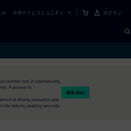
サポートとコミュニティ
ログイン
|
JA
A
pean number one in cybersecurity,
ies. A pioneer in
発見 Atos
 aimed at driving innovation and
th the industry-leading low-code