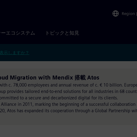
Region
ナーエコシステム
トピックと知見
表示しますか？
loud Migration with Mendix 搭載 Atos
n with c. 78,000 employees and annual revenue of c. € 10 billion. Euro
 provides tailored end-to-end solutions for all industries in 68 countr
ommitted to a secure and decarbonized digital for its clients.
 Alliance in 2011, marking the beginning of a successful collaboration
2020, Atos has expanded its cooperation through a Global Partnership wi