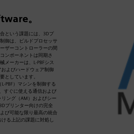
ware。
合という課題には、3Dプ
制御は、ビルドプロセッサ
ーザーコントローラーの間
コンポーネントは同期さ
メーカーは、L-PBFシス
アおよびハードウェア制御
要としています。
（L-PBF）マシンを制御する
は、すぐに使える通信および
ャリング（AM）およびシー
統合、3Dプリンター向けの完全
よび可能な限り最高の統合
における上記の課題に対処し