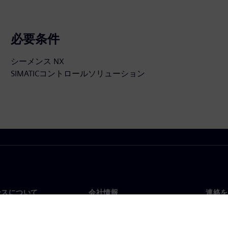
必要条件
シーメンス NX
SIMATICコントロールソリューション
ンスについて
会社情報
連絡を
要
企業情報
お問