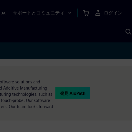
サポートとコミュニティ
ログイン
|
JA
A
oftware solutions and
d Additive Manufacturing
発見 AixPath
uring technologies, such as
d touch-probe. Our software
ters. Our team looks forward