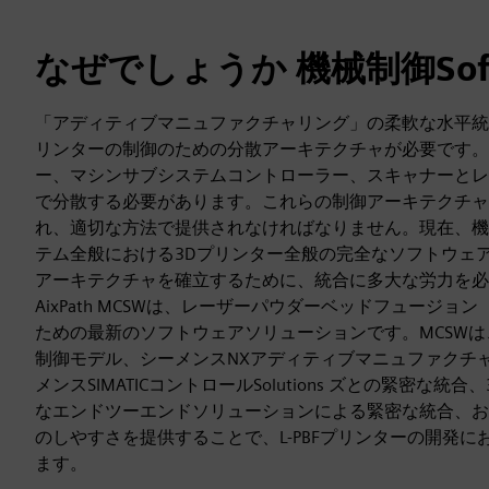
なぜでしょうか 機械制御Soft
「アディティブマニュファクチャリング」の柔軟な水平統
リンターの制御のための分散アーキテクチャが必要です。
ー、マシンサブシステムコントローラー、スキャナーとレ
で分散する必要があります。これらの制御アーキテクチャ
れ、適切な方法で提供されなければなりません。現在、機械
テム全般における3Dプリンター全般の完全なソフトウェ
アーキテクチャを確立するために、統合に多大な労力を必
AixPath MCSWは、レーザーパウダーベッドフュージョン
ための最新のソフトウェアソリューションです。MCSW
制御モデル、シーメンスNXアディティブマニュファクチ
メンスSIMATICコントロールSolutions ズとの緊密な
なエンドツーエンドソリューションによる緊密な統合、お
のしやすさを提供することで、L-PBFプリンターの開発
ます。