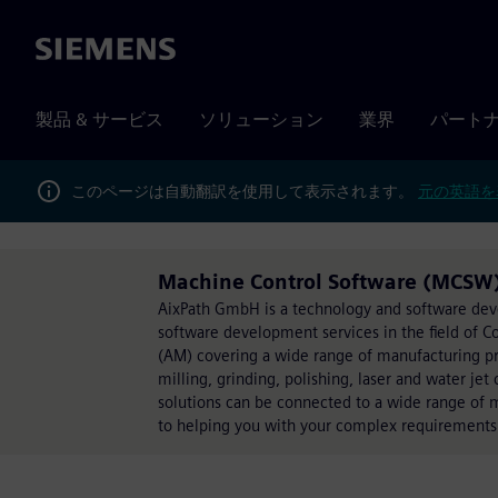
Siemens
製品 & サービス
ソリューション
業界
パート
このページは自動翻訳を使用して表示されます。
元の英語を
Machine Control Software (MCSW)
AixPath GmbH is a technology and software dev
software development services in the field of
(AM) covering a wide range of manufacturing p
milling, grinding, polishing, laser and water je
solutions can be connected to a wide range of m
to helping you with your complex requirements