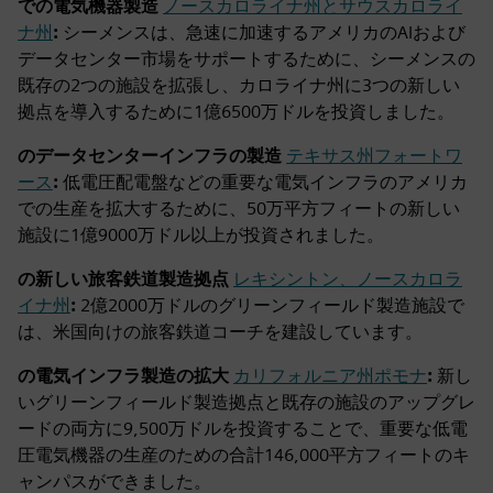
での電気機器製造
ノースカロライナ州とサウスカロライ
ナ州
:
シーメンスは、急速に加速するアメリカのAIおよび
データセンター市場をサポートするために、シーメンスの
既存の2つの施設を拡張し、カロライナ州に3つの新しい
拠点を導入するために1億6500万ドルを投資しました。
のデータセンターインフラの製造
テキサス州フォートワ
ース
:
低電圧配電盤などの重要な電気インフラのアメリカ
での生産を拡大するために、50万平方フィートの新しい
施設に1億9000万ドル以上が投資されました。
の新しい旅客鉄道製造拠点
レキシントン、ノースカロラ
イナ州
:
2億2000万ドルのグリーンフィールド製造施設で
は、米国向けの旅客鉄道コーチを建設しています。
の電気インフラ製造の拡大
カリフォルニア州ポモナ
:
新し
いグリーンフィールド製造拠点と既存の施設のアップグレ
ードの両方に9,500万ドルを投資することで、重要な低電
圧電気機器の生産のための合計146,000平方フィートのキ
ャンパスができました。