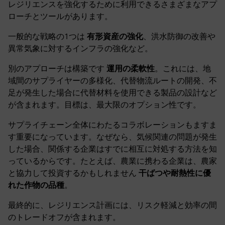
レジリエンスを強化するために利用できるさまざまなアプ
ローチとツールがあります。
一般的な戦略の1つは
有形資産の強化
、洪水防御の改善や
異常気象に対するインフラの強化など。
別のアプローチは構築です
運用の柔軟性
。これには、地
域間のサプライヤーの多様化、代替物流ルートの開発、不
足が発生した場合に代替材料を使用できる製品の設計など
が含まれます。目標は、最大限のオプション性です。
サプライチェーン全体にわたるコラボレーションもますま
す重要になっています。なぜなら、気候関連の問題が発生
した場合、関係する企業はすでに相互に対処する方法を知
っているからです。たとえば、農業に携わる企業は、農家
と協力して投資するかもしれません
干ばつや耐熱性に優
れた作物の品種
。
最終的に、レジリエンス計画には、リスク軽減と効率の間
のトレードオフが含まれます。