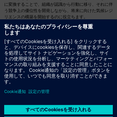
に変換することで、組織が認識から行動に移り、それに伴
う競争上の優位性を開発しながら、将来に向けた気候レジ
リエンスの構築を開始するのに役立ちます。
*ハリー・モリソンは」の共著者でした
クライメート・レ
ジスタンスに関するCEO プレイブック
「シーメンスUSAス
トーリーの記事で言及されています、」
レジリエンスのビ
ジネスケース：リスクは不可欠
。」
公開日：2026年3月30日