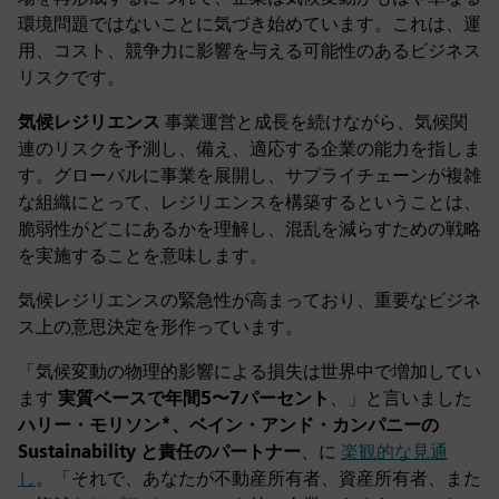
環境問題ではないことに気づき始めています。これは、運
用、コスト、競争力に影響を与える可能性のあるビジネス
リスクです。
気候レジリエンス
事業運営と成長を続けながら、気候関
連のリスクを予測し、備え、適応する企業の能力を指しま
す。グローバルに事業を展開し、サプライチェーンが複雑
な組織にとって、レジリエンスを構築するということは、
脆弱性がどこにあるかを理解し、混乱を減らすための戦略
を実施することを意味します。
気候レジリエンスの緊急性が高まっており、重要なビジネ
ス上の意思決定を形作っています。
「気候変動の物理的影響による損失は世界中で増加してい
ます
実質ベースで年間5〜7パーセント
、」と言いました
ハリー・モリソン*、ベイン・アンド・カンパニーの
Sustainability と責任のパートナー
、に
楽観的な見通
し
。「それで、あなたが不動産所有者、資産所有者、また