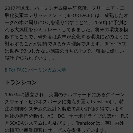
2017年以来、バーミンガム森林研究所、フリーエア・二
酸化炭素エンリッチメント（BiFOR FACE）は、成熟したオ
ークの木の周りにCO₂を送り出すことで、2050年に予測さ
れる大気圧をシミュレートしてきました。将来の環境を模
倣することで、研究者は森林が変化する環境にどのように
対応することが期待できるかを理解できます。BiFor FACE
は世界で3つしかない施設のうちの1つで、環境に優しい
設計で知られています。
BiFor FACE-バーミンガム大学
トランシコン
1967年に設立され、英国のテルフォードにあるクイーン
ズウェイ・ビジネスパークに拠点を置くTransiconは、特
注の制御システムの設計と製造で高い評価を得ています。
同社の専門分野は、AC、DC、サーボドライブのほか、PLC
とSCADAシステムにも及びます。Transiconは、英国内外
の幅広い産業顧客にサービスを提供しています。