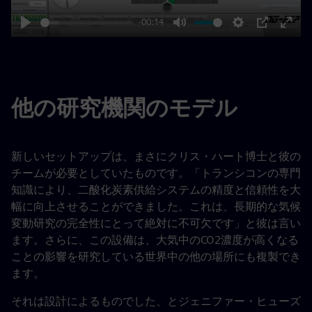
-00:14
Play
Mute
Settings
PIP
Enter
fulls
他の研究機関のモデル
新しいセットアップは、まさにクリス・ハート博士と彼の
チームが必要としていたものです。「トランシコンの専門
知識により、二酸化炭素供給システムの精度と信頼性を大
幅に向上させることができました。これは、長期的な気候
変動研究の完全性にとって絶対に不可欠です」と彼は言い
ます。さらに、この設備は、大気中のCO2濃度が高くなる
ことの影響を研究している世界中の他の場所にも複製でき
ます。
それは設計によるものでした、とジェニファー・ヒューズ