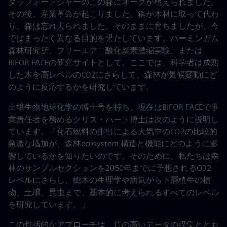
タッフォードシャーのこの森にオークが植えられました。
その後、産業革命が起こりました。鋼が木材に取って代わ
り、森は忘れ去られました。そのままに育ちましたが、今
ではまったく異なる目的を果たしています。バーミンガム
森林研究所、フリーエア二酸化炭素濃縮実験、または
BiFOR FACEの研究サイトとして。ここでは、科学者は成熟
した木を高レベルのCO2にさらして、森林が気候変動にど
のように反応するかを研究しています。
土壌生物地球化学の博士号を持ち、現在はBiFOR FACEで事
業責任者を務めるクリス・ハート博士は次のように説明し
ています。「化石燃料の排出による大気中のCO2の比較的
急激な増加が、森林ecosystem 構造と機能にどのように影
響しているかを知りたいのです。そのために、私たちは森
林のサンプルセクションを2050年までに予想されるCO2
レベルにさらし、樹木の生理学や病気から下層植生の植
物、土壌、昆虫まで、基本的に考えられるすべてのレベル
を研究しています。」
この包括的なアプローチは、質の高いデータの収集ととも