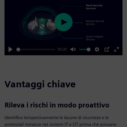
Play
03:20
Play
Mute
Settings
PIP
Enter
fulls
Vantaggi chiave
Rileva i rischi in modo proattivo
Identifica tempestivamente le lacune di sicurezza e le
potenziali minacce nei sistemi IT e OT prima che possano