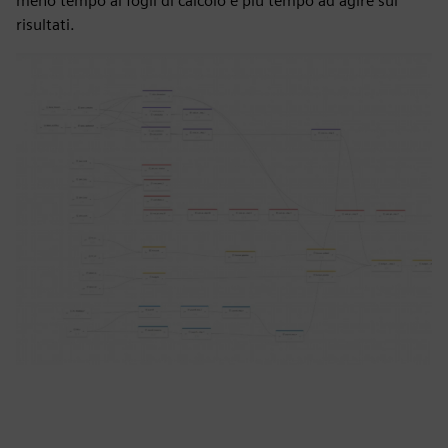
meno tempo ai fogli di calcolo e più tempo ad agire sui
risultati.