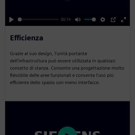
l
a
y
00:14
P
M
S
P
E
l
u
e
I
n
Efficienza
a
t
t
P
t
y
e
t
e
Grazie al suo design, l'unità portante
i
r
dell'infrastruttura può essere utilizzata in qualsiasi
n
f
concetto di stanza. Consente una progettazione molto
flessibile delle aree funzionali e consente l'uso più
g
u
efficiente dello spazio con meno interfacce.
s
l
l
s
c
r
e
e