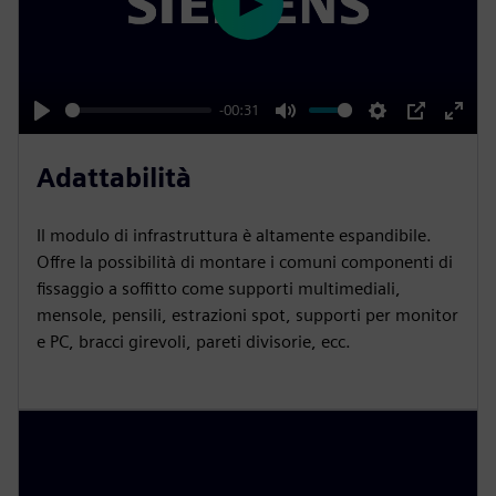
n
P
l
a
y
-00:31
P
M
S
P
E
l
u
e
I
n
Adattabilità
a
t
t
P
t
y
e
t
e
Il modulo di infrastruttura è altamente espandibile.
i
r
Offre la possibilità di montare i comuni componenti di
n
f
fissaggio a soffitto come supporti multimediali,
mensole, pensili, estrazioni spot, supporti per monitor
g
u
e PC, bracci girevoli, pareti divisorie, ecc.
s
l
l
s
c
r
e