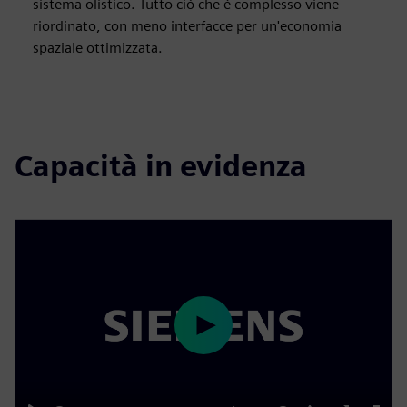
sistema olistico. Tutto ciò che è complesso viene
riordinato, con meno interfacce per un'economia
spaziale ottimizzata.
Capacità in evidenza
P
l
a