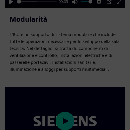
y
00:05
P
M
S
P
E
l
u
e
I
n
Modularità
a
t
t
P
t
y
e
t
e
L'ICU è un supporto di sistema modulare che include
i
r
tutte le operazioni necessarie per lo sviluppo della sala
n
f
tecnica. Nel dettaglio, si tratta di: componenti di
ventilazione e controllo, installazioni elettriche e di
g
u
passerelle portacavi, installazioni sanitarie,
s
l
illuminazione e alloggi per supporti multimediali.
l
s
c
r
e
e
n
P