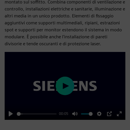
montato sul soffitto. Combina componenti di ventilazione e
controllo, installazioni elettriche e sanitarie, illuminazione e
altri media in un unico prodotto. Elementi di fissaggio
aggiuntivi come supporti multimediali, ripiani, estrazioni
spot e supporti per monitor estendono il sistema in modo
modulare. È possibile anche l'installazione di pareti
divisorie e tende oscuranti e di protezione laser.
Play
00:05
Play
Mute
Settings
PIP
Enter
fulls