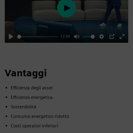
Play
12:59
Play
Mute
Settings
PIP
Enter
fulls
Vantaggi
Efficienza degli asset
Efficienza energetica
Sostenibilità
Consumo energetico ridotto
Costi operativi inferiori