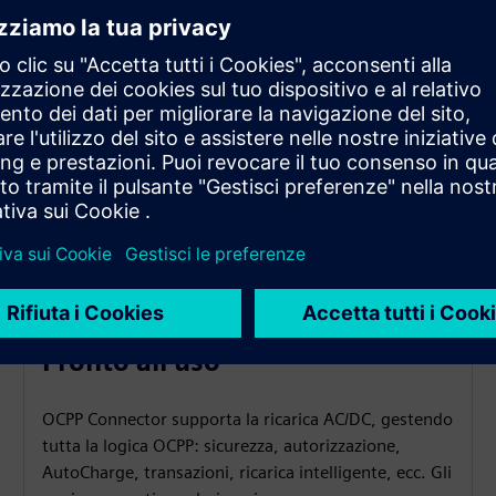
Pronto all'uso
OCPP Connector supporta la ricarica AC/DC, gestendo
tutta la logica OCPP: sicurezza, autorizzazione,
AutoCharge, transazioni, ricarica intelligente, ecc. Gli