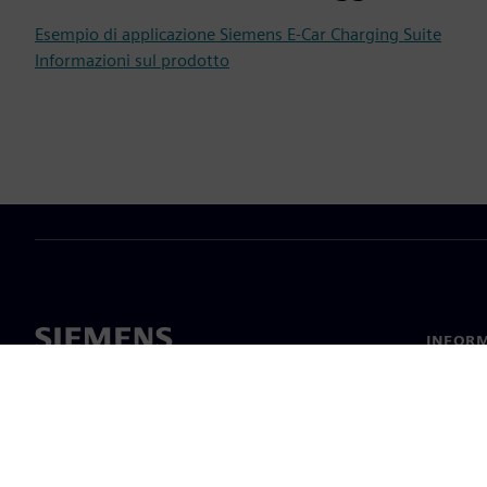
Esempio di applicazione Siemens E-Car Charging Suite
Informazioni sul prodotto
INFORM
Chi sia
Leaders
Notizie