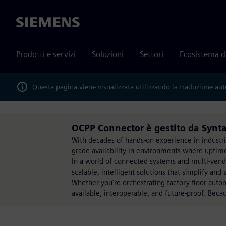
Siemens
Prodotti e servizi
Soluzioni
Settori
Ecosistema d
Questa pagina viene visualizzata utilizzando la traduzione au
OCPP Connector è gestito da Synt
With decades of hands-on experience in industria
grade availability in environments where uptime
In a world of connected systems and multi-vend
scalable, intelligent solutions that simplify and
Whether you're orchestrating factory-floor auto
available, interoperable, and future-proof. Becaus