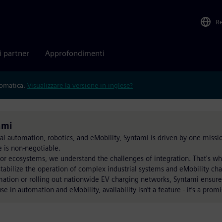
R
i partner
Approfondimenti
tomatica.
Visualizzare la versione in inglese?
ami
l automation, robotics, and eMobility, Syntami is driven by one missio
 is non-negotiable.
or ecosystems, we understand the challenges of integration. That's w
 stabilize the operation of complex industrial systems and eMobility cha
mation or rolling out nationwide EV charging networks, Syntami ensure
e in automation and eMobility, availability isn’t a feature - it’s a promi