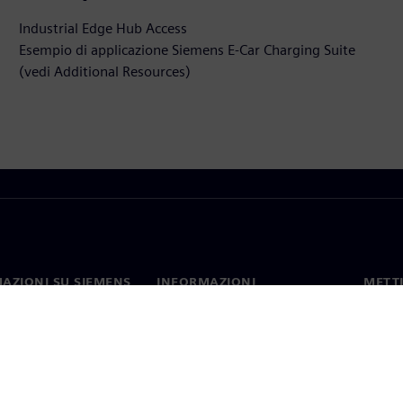
Industrial Edge Hub Access
Esempio di applicazione Siemens E-Car Charging Suite
(vedi Additional Resources)
AZIONI SU SIEMENS
INFORMAZIONI
METTI
SULL'AZIENDA
mo
Contat
Azienda
hip
Sedi 
Relazioni con gli investitori
 e comunicati stampa