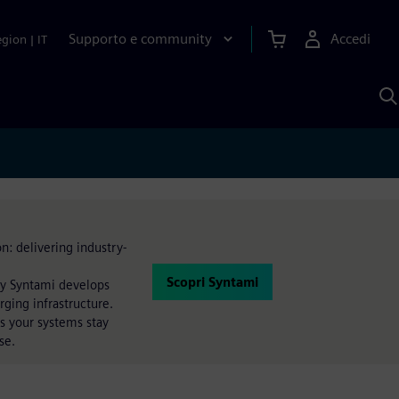
Supporto e community
Accedi
egion
|
IT
C
c
S
A
n: delivering industry-
Scopri Syntami
hy Syntami develops
rging infrastructure.
s your systems stay
se.