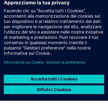
strumenti
Documentazione tecnica
Utensili
Catalogo
Catalogo LV10