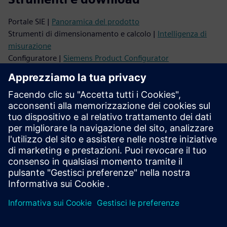
Portale SIE |
Panoramica del prodotto
Strumenti di dimensionamento e calcolo |
Intelligenza di
misurazione
Configuratore |
Siemens Product Configurator
Database di immagini |
Foto e disegni dei prodotti
Dati CAx |
Gestore dei download CAx
Video |
YouTube
Supporto
Assistenza online |
Tutti i prodotti
Assistenza online |
Forum tecnico
Assistenza online |
Crea una nuova richiesta di assistenza