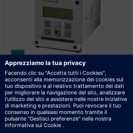
SITRANS FM MAG 6000
High-accuracy electromagnetic flow transmitter with
integrated batch control, plug-in communication
modules and flexible 19" rack or wall mounting
options.