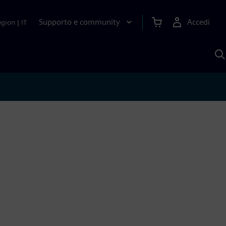
Supporto e community
Accedi
egion
|
IT
C
c
S
A