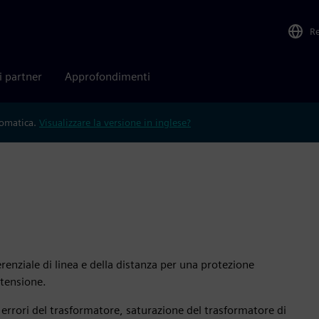
R
i partner
Approfondimenti
tomatica.
Visualizzare la versione in inglese?
enziale di linea e della distanza per una protezione
 tensione.
ui errori del trasformatore, saturazione del trasformatore di