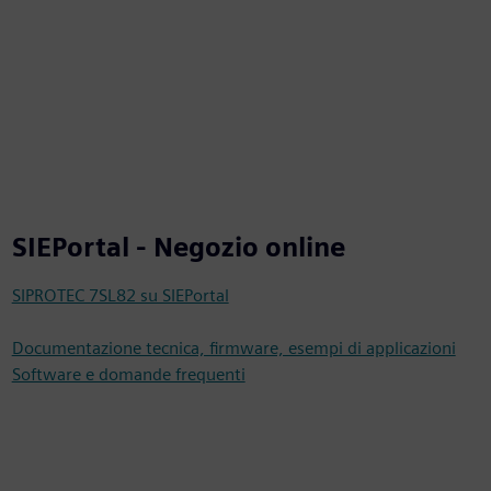
SIEPortal - Negozio online
SIPROTEC 7SL82 su SIEPortal
Documentazione tecnica, firmware, esempi di applicazioni
Software e domande frequenti