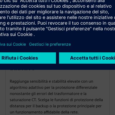
Algoritmo di protezione
adattivo
Raggiunga sensibilità e stabilità elevate con un
algoritmo adattivo per la protezione differenziale
nonostante gli errori del trasformatore e la
saturazione CT. Scelga le funzioni di protezione della
distanza per il backup o la protezione principale per
un funzionamento affidabile della rete.