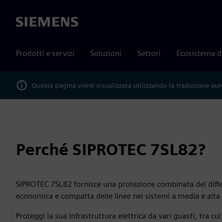
Siemens
Prodotti e servizi
Soluzioni
Settori
Ecosistema d
Questa pagina viene visualizzata utilizzando la traduzione au
Perché SIPROTEC 7SL82?
SIPROTEC 7SL82 fornisce una protezione combinata del differ
economica e compatta delle linee nei sistemi a media e alta
Proteggi la sua infrastruttura elettrica da vari guasti, tra c