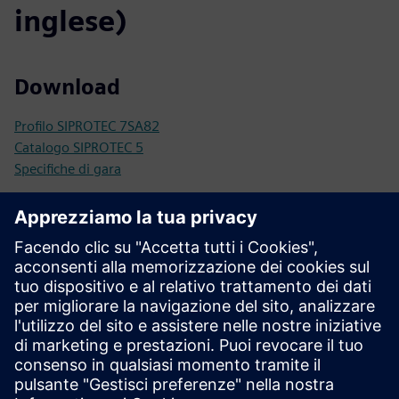
inglese)
Download
Profilo SIPROTEC 7SA82
Catalogo SIPROTEC 5
Specifiche di gara
Configurazione
Configuratore SIPROTEC 5
SIEPortal - Negozio online
SIPROTEC 7SA82 su SIEPortal
Documentazione tecnica, firmware, esempi di applicazioni
Software e domande frequenti