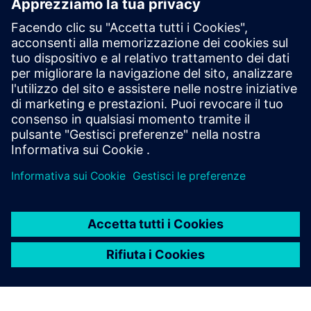
Select...
Northrop Grumman
Corporation
Ricerca aziendale su larga scala/Poc su TC