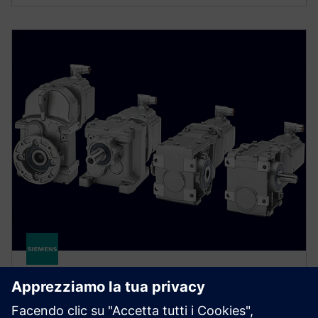
Servo Geared Motors -
SIMOTICS S-1FG1