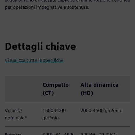
per operazioni impegnative e sostenute.
Dettagli chiave
Visualizza tutte le specifiche
Compatto
Alta dinamica
(CT)
(HD)
Velocità
1500-6000
2000-4500 giri/min
nominale*
giri/min
Potenza
0,85 kW - 45,5
3,8 kW - 21,7 kW