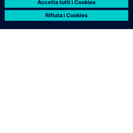
INFORMAZIONI SU SIEMENS
INFORMAZIONI SULL'AZIENDA
METTITI IN CONTATTO
OPPORTUNITÀ DI LAVORO