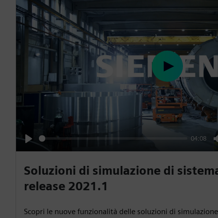
P
l
a
y
04:08
P
l
Soluzioni di simulazione di siste
a
release 2021.1
y
Scopri le nuove funzionalità delle soluzioni di simulazion