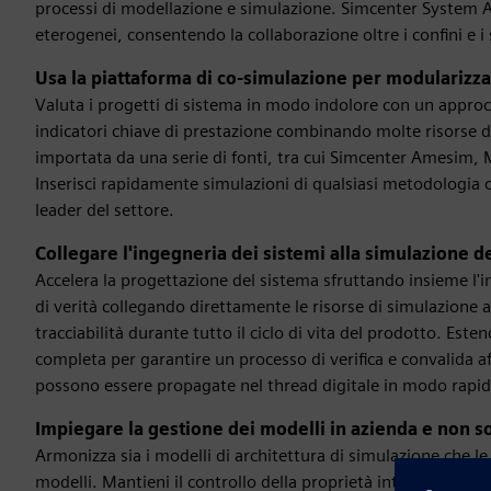
processi di modellazione e simulazione. Simcenter System Ar
eterogenei, consentendo la collaborazione oltre i confini e i 
Usa la piattaforma di co-simulazione per modularizza
Valuta i progetti di sistema in modo indolore con un approc
indicatori chiave di prestazione combinando molte risorse di
importata da una serie di fonti, tra cui Simcenter Amesim
Inserisci rapidamente simulazioni di qualsiasi metodologia 
leader del settore.
Collegare l'ingegneria dei sistemi alla simulazione d
Accelera la progettazione del sistema sfruttando insieme l'i
di verità collegando direttamente le risorse di simulazione 
tracciabilità durante tutto il ciclo di vita del prodotto. Este
completa per garantire un processo di verifica e convalida af
possono essere propagate nel thread digitale in modo rapi
Impiegare la gestione dei modelli in azienda e non s
Armonizza sia i modelli di architettura di simulazione che le l
modelli. Mantieni il controllo della proprietà intellettuale con