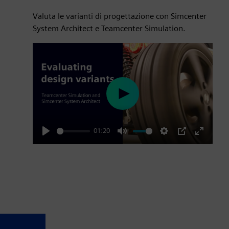
Valuta le varianti di progettazione con Simcenter
System Architect e Teamcenter Simulation.
Play
01:20
Play
Mute
Settings
PIP
Enter
fullscre