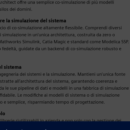
chitect offre una semplice co-simulazione di più modelli
silos dei domini.
re la simulazione del sistema
cio di co-simulazione altamente flessibile. Comprendi diversi
 simulazione in un'unica architettura, costruita da zero o
, Mathworks Simulink, Catia Magic e standard come Modelica SSP.
o fedeltà, guidate da un backend di co-simulazione robusto e
el sistema
ngegneria dei sistemi e la simulazione. Mantieni un'unica fonte
astratte all'architettura del sistema, garantendo coerenza e
nda le sue pipeline di dati e modelli in una fabbrica di simulazione
fidabile. Le modifiche ai modelli di sistema o di simulazione
do e semplice, risparmiando tempo di progettazione.
olo
ibrerie riutilizzabili in azienda e non solo con la gestione dei
 varianti IP-free e IP-full delle stesse risorse di simulazione,