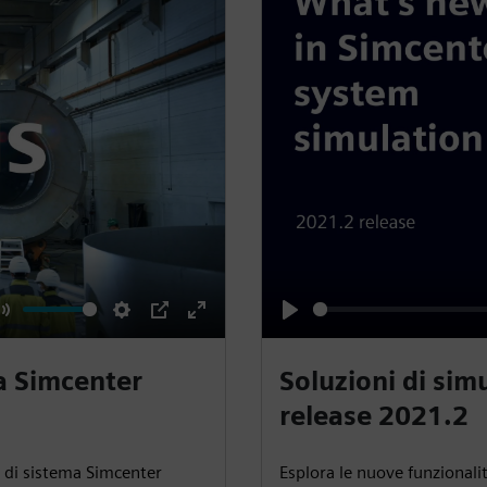
M
S
P
E
P
u
e
I
n
l
ma Simcenter
Soluzioni di sim
t
t
P
t
a
release 2021.2
e
t
e
y
i
r
e di sistema Simcenter
Esplora le nuove funzionali
n
f