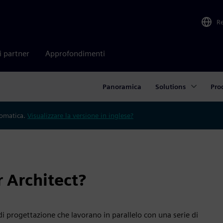
R
i partner
Approfondimenti
Panoramica
Solutions
Pro
tomatica.
Visualizzare la versione in inglese?
 Architect?
i progettazione che lavorano in parallelo con una serie di