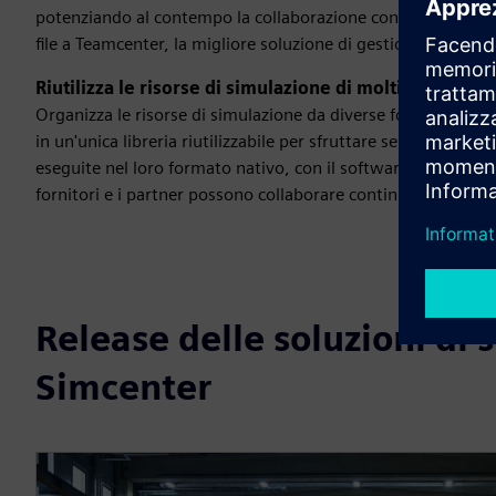
potenziando al contempo la collaborazione con i partner. Si 
file a Teamcenter, la migliore soluzione di gestione del cicl
Riutilizza le risorse di simulazione di molti strument
Organizza le risorse di simulazione da diverse fonti (Simc
in un'unica libreria riutilizzabile per sfruttare senza probl
eseguite nel loro formato nativo, con il software che orches
fornitori e i partner possono collaborare continuando a lavor
Release delle soluzioni di 
Simcenter