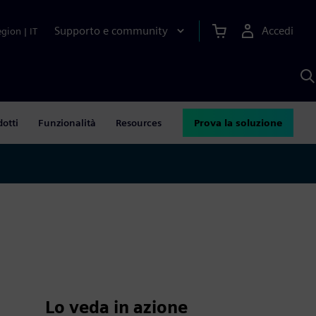
Supporto e community
Accedi
egion
|
IT
C
c
S
A
dotti
Funzionalità
Resources
Prova la soluzione
Lo veda in azione