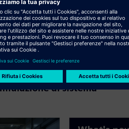
connetta a vari strumenti di gestione dei dati, da Git basato su
o di vita del prodotto (PLM) di Siemens.
i e team
enter Amesim, Matlab Simulink e Functional Mock-up Unit (FMU))
emi il know-how aziendale. Le risorse di simulazione vengono
tra automaticamente la co-simulazione. I team interni, i
are nei loro ambienti di sviluppo preferiti.
simulazione di sistema