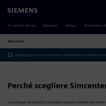
Siemens
Prodotti e servizi
Soluzioni
Settori
Ecosistema d
Simcenter
Questa pagina viene visualizzata utilizzando la traduzione au
Perché scegliere Simcenter
Lo sviluppo di prodotti complessi spesso richiede più team d