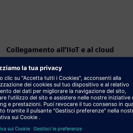
Collegamento all'IIoT e al cloud
Il gateway IoT intelligente SIMATIC IOT2050 collega l'IT
aziendale, la produzione e il cloud, combinando i dati
provenienti da un'ampia gamma di fonti di dati. Quindi
elabora e trasmette i dati all'ambiente di produzione
tramite soluzioni IT industriali.