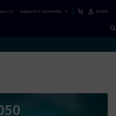
Supporto e community
Accedi
egion
|
IT
C
c
S
A