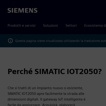
Siemens
Prodotti e servizi
Soluzioni
Settori
Ecosistema d
Questa pagina viene visualizzata utilizzando la traduzione au
Perché SIMATIC IOT2050?
Che si tratti di un impianto nuovo o esistente,
SIMATIC IOT2050 apre facilmente la strada alle
dimensioni digitali. Il gateway IoT intelligente è
facile da aggiornare. Acquisirà, elaborerà,