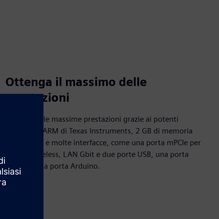
Ottenga il massimo delle
prestazioni
Raggiunga le massime prestazioni grazie ai potenti
processori ARM di Texas Instruments, 2 GB di memoria
DDR4-RAM e molte interfacce, come una porta mPCIe per
schede wireless, LAN Gbit e due porte USB, una porta
seriale e una porta Arduino.