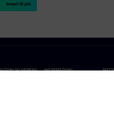
Scopri di più
AZIONI SU SIEMENS
INFORMAZIONI
METTI
SULL'AZIENDA
mo
Contat
Azienda
hip
Sedi 
Relazioni con gli investitori
 e comunicati stampa
Strategia