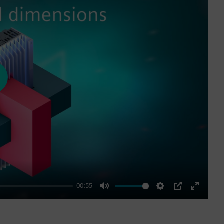
ay
00:55
Mute
Settings
PIP
Enter
fullscre