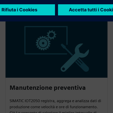
Manutenzione preventiva
SIMATIC IOT2050 registra, aggrega e analizza dati di
produzione come velocità e ore di funzionamento.
Ciò Le consente di calcolare il miglior intervallo di