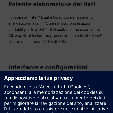
Potente elaborazione dei dati
I processori Intel® Dual e Quad Core a risparmio
energetico in alcuni PC garantiscono prestazioni
affidabili per le attività di visualizzazione e controllo.
Altre opzioni includono processori fino a Intel® Xeon®
con un massimo di 32 GB di RAM.
Interfacce e configurazioni
diverse
Le opzioni includono 4x USB 3.1, 3x Gbit Ethernet, RS
232/RS 485/RS 422, Solid-State-Drive (SSD) M.2, 4x
USB 3.2 Gen2, 4x interfaccia Ethernet (RJ45) e 2x
DisplayPort (compatibile con DP1.4, 1.3 convalidato
fino a 4kp60).