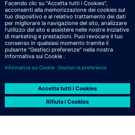
richiedeva 4 alimentatori esotermici, che aggiungevano
CO₂ indesiderata.
Soluzione: GGI ha modellato un metodo di fusione
riprogettato, eliminando la necessità di alimentatori
aggiuntivi.
Risultato: 0,54 kg di CO₂ risparmiati per getto, una
riduzione del 9%.