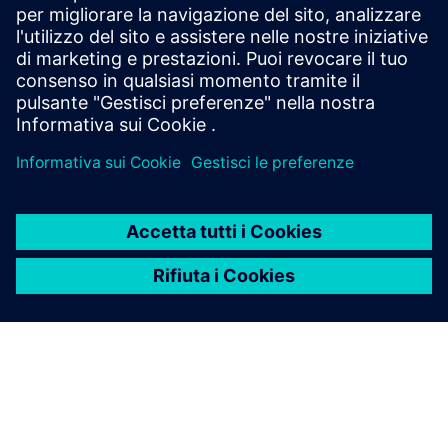
Prerequisiti
nessuna