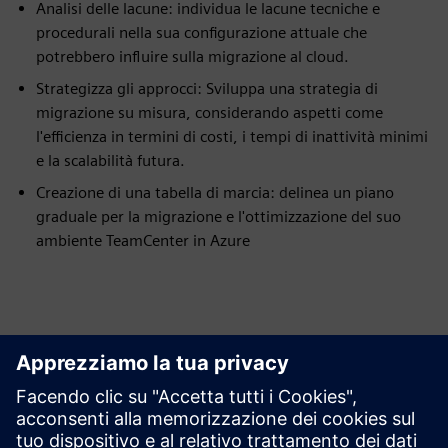
Analisi delle lacune: individua le lacune tecniche e
procedurali nella sua configurazione attuale che
potrebbero influire sulla migrazione al cloud.
Strategizza gli approcci: Sviluppa una strategia di
migrazione su misura, considerando aspetti come
l'efficienza in termini di costi, i tempi di inattività minimi
e la scalabilità futura.
Creazione di una tabella di marcia: delinea un piano
graduale per la migrazione e l'ottimizzazione del suo
ambiente TeamCenter in Azure
Esplora le risorse e i
prodotti correlati