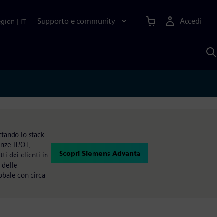
Supporto e community
Accedi
egion
|
IT
C
c
S
A
ttando lo stack
nze IT/OT,
Scopri Siemens Advanta
i dei clienti in
 delle
obale con circa