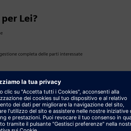
per Lei?
ne
stione completa delle parti interessate
gni gruppo target