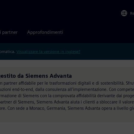
R
i partner
Approfondimenti
tomatica.
Visualizzare la versione in inglese?
gestito da Siemens Advanta
artner affidabile per le trasformazioni digitali e di sostenibilità. Sfru
uzioni end-to-end, dalla consulenza all'implementazione. Con compete
azione di Siemens con la comprovata affidabilità derivante dai progett
i partner di Siemens, Siemens Advanta aiuta i clienti a sbloccare il valore
lore. Con sede a Monaco, Germania, Siemens Advanta opera a livello gl