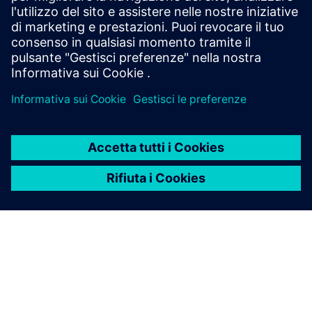
Prerequisiti
nessuna