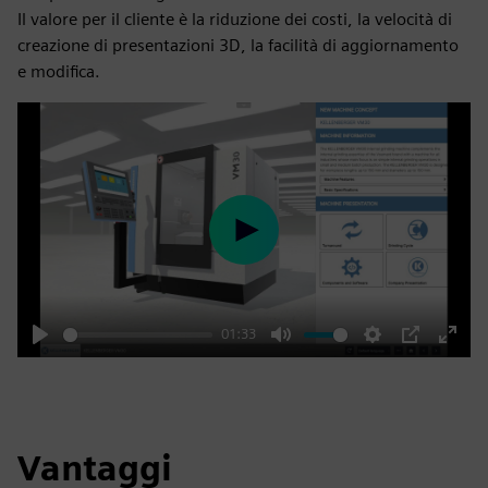
Il valore per il cliente è la riduzione dei costi, la velocità di
creazione di presentazioni 3D, la facilità di aggiornamento
e modifica.
Play
01:33
Play
Mute
Settings
PIP
Enter
fulls
Vantaggi