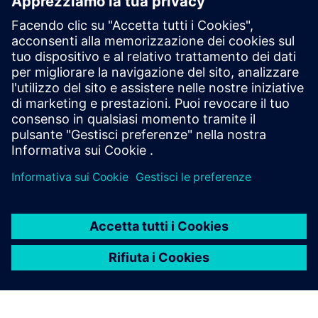
Prerequisiti
Azionamento = alimentato a corrente alternata (FVD/VSD
possibile in caso di apparecchiature a bassa tensione)
Attrezzatura = rotante
Connettività (4G, WiFi, LAN)
Hardware SAM4 (dispositivo di acquisizione dati)