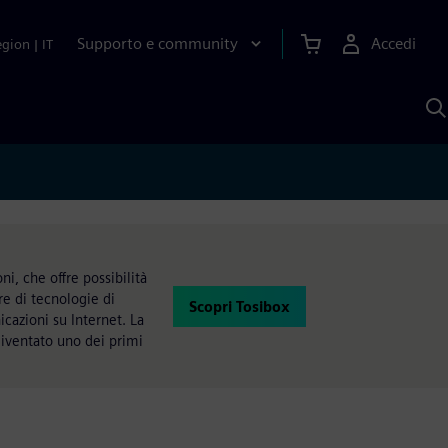
Supporto e community
Accedi
egion
|
IT
C
c
S
A
i, che offre possibilità
re di tecnologie di
Scopri Tosibox
icazioni su Internet. La
 diventato uno dei primi