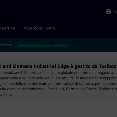
R
i partner
Approfondimenti
tomatica.
Visualizzare la versione in inglese?
and Siemens Industrial Edge è gestito da Tosibox
operativa (OT) funzionante a livello globale per aziende e organizzazion
portunità e della crescita delle loro attività. Tosibox è uno sviluppato
stione della rete destinate a fornire servizi di sicurezza per le comun
dia e ora ha altri uffici negli Stati Uniti, Germania e Svezia. Tosibox è
osystem.