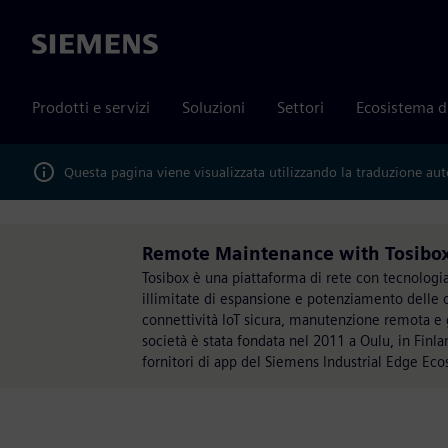
Siemens
Prodotti e servizi
Soluzioni
Settori
Ecosistema d
Questa pagina viene visualizzata utilizzando la traduzione au
Remote Maintenance with Tosibox 
Tosibox è una piattaforma di rete con tecnologia 
illimitate di espansione e potenziamento delle op
connettività IoT sicura, manutenzione remota e ge
società è stata fondata nel 2011 a Oulu, in Finlan
fornitori di app del Siemens Industrial Edge Ec