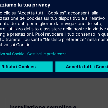
e e le richieste di produttività nelle fabbriche
4 ore su 24, 7 giorni su 7 in tutti i fusi orari
 fa risparmiare costosi costi di manodopera
Installazione semplice e