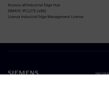
Accesso all'Industrial Edge Hub
SIMATIC IPC227E (x86)
Licenza Industrial Edge Management License
INFORM
Chi sia
Leaders
Notizie