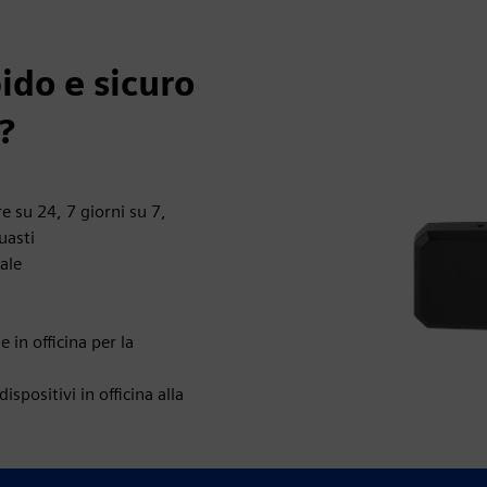
ido e sicuro
?
re su 24, 7 giorni su 7,
uasti
bale
 in officina per la
spositivi in officina alla