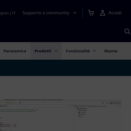
Supporto e community
Accedi
egion
|
IT
C
c
S
A
Panoramica
Prodotti
Funzionalità
Risorse