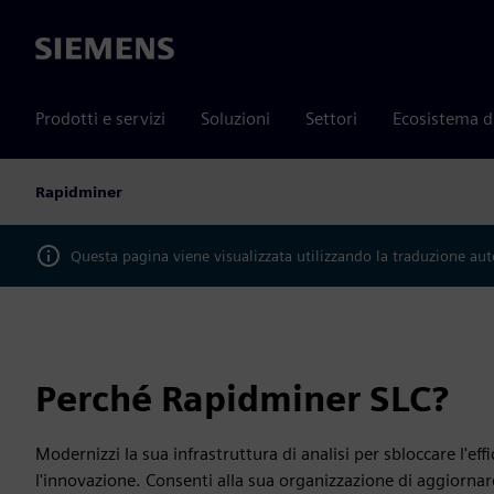
Siemens
Prodotti e servizi
Soluzioni
Settori
Ecosistema d
Rapidminer
Questa pagina viene visualizzata utilizzando la traduzione au
Perché Rapidminer SLC?
Modernizzi la sua infrastruttura di analisi per sbloccare l'e
l'innovazione. Consenti alla sua organizzazione di aggiornare