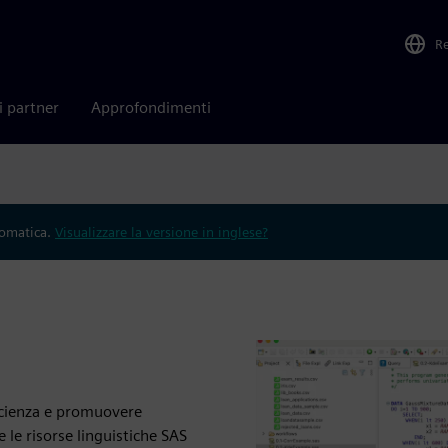
R
i partner
Approfondimenti
tomatica.
Visualizzare la versione in inglese?
fficienza e promuovere
 le risorse linguistiche SAS