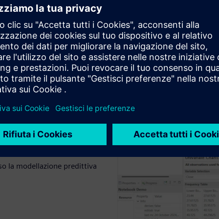
 lingue
re ed eseguire programmi.
 o una combinazione. Unisci il
o senza interruzioni e flussi
à lavorando con dati
rso la modellazione predittiva