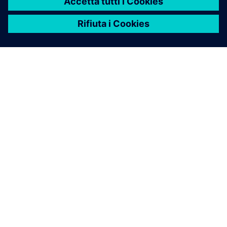
INFORMAZIONI SU SIEMENS
INFORMAZIONI SULL'AZIENDA
METTITI IN CONTATTO
OPPORTUNITÀ DI LAVORO