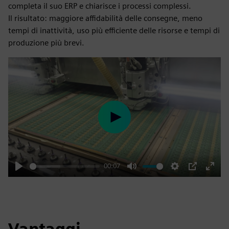
completa il suo ERP e chiarisce i processi complessi.
Il risultato: maggiore affidabilità delle consegne, meno
tempi di inattività, uso più efficiente delle risorse e tempi di
produzione più brevi.
Play
00:07
Play
Mute
Settings
PIP
Enter
fulls
Vantaggi