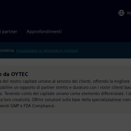
R
i partner
Approfondimenti
tomatica.
Visualizzare la versione in inglese?
to da OYTEC
del nostro capitale umano al servizio dei clienti, offrendo la migliore
stabilire un rapporto di partner stretto e duraturo con i nostri clienti bas
zio. Tenendo conto del capitale umano come elemento differenziale. I s
a loro creatività. Offrire soluzioni sulla base della specializzazione co
bienti GMP e FDA Compliance.