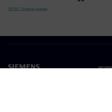
OYTEC | Pagina iniziale
INFORM
Chi sia
Leaders
Notizie