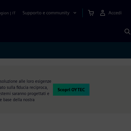
Supporto e community
Accedi
egion
|
IT
C
c
S
A
 soluzione alle loro esigenze
ato sulla fiducia reciproca,
Scopri OYTEC
istemi saranno progettati e
me base della nostra