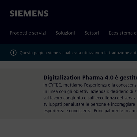
Siemens
Prodotti e servizi
Soluzioni
Settori
Ecosistema d
Questa pagina viene visualizzata utilizzando la traduzione au
Digitalization Pharma 4.0 è gesti
In OYTEC, mettiamo l'esperienza e la conoscenza 
in linea con gli obiettivi aziendali: desiderio di 
sul lavoro congiunto e sull'eccellenza del servi
sviluppati per aiutare le persone e incoraggiare l
esperienza e conoscenza. Principalmente in am