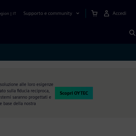
Supporto e community
Accedi
egion
|
IT
C
c
S
A
 soluzione alle loro esigenze
ato sulla fiducia reciproca,
Scopri OYTEC
istemi saranno progettati e
me base della nostra