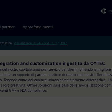
R
i partner
Approfondimenti
tomatica.
Visualizzare la versione in inglese?
egration and customization è gestito da OYTEC
del nostro capitale umano al servizio dei clienti, offrendo la migliore
stabilire un rapporto di partner stretto e duraturo con i nostri clienti bas
zio. Tenendo conto del capitale umano come elemento differenziale. I s
a loro creatività. Offrire soluzioni sulla base della specializzazione co
bienti GMP e FDA Compliance.