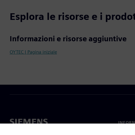
Esplora le risorse e i prodot
Informazioni e risorse aggiuntive
OYTEC | Pagina iniziale
INFORM
Chi sia