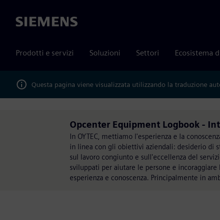
Siemens
Prodotti e servizi
Soluzioni
Settori
Ecosistema d
Questa pagina viene visualizzata utilizzando la traduzione au
Opcenter Equipment Logbook - Int
In OYTEC, mettiamo l'esperienza e la conoscenza 
in linea con gli obiettivi aziendali: desiderio di 
sul lavoro congiunto e sull'eccellenza del servi
sviluppati per aiutare le persone e incoraggiare l
esperienza e conoscenza. Principalmente in am