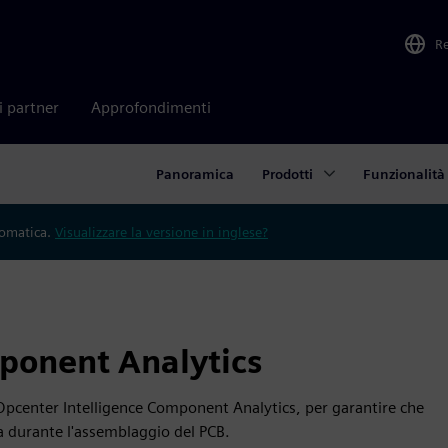
R
i partner
Approfondimenti
Panoramica
Prodotti
Funzionalità
tomatica.
Visualizzare la versione in inglese?
ponent Analytics
 Opcenter Intelligence Component Analytics, per garantire che
da durante l'assemblaggio del PCB.