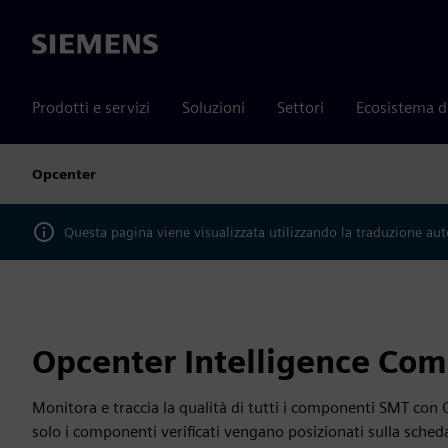
Siemens
Prodotti e servizi
Soluzioni
Settori
Ecosistema d
Opcenter
Questa pagina viene visualizzata utilizzando la traduzione au
Opcenter Intelligence Com
Monitora e traccia la qualità di tutti i componenti SMT con
solo i componenti verificati vengano posizionati sulla sche