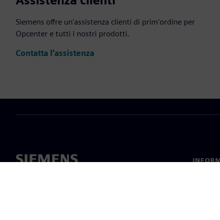
Assistenza clienti
Siemens offre un'assistenza clienti di prim'ordine per
Opcenter e tutti i nostri prodotti.
Contatta l'assistenza
INFORM
Chi sia
Leaders
Notizie