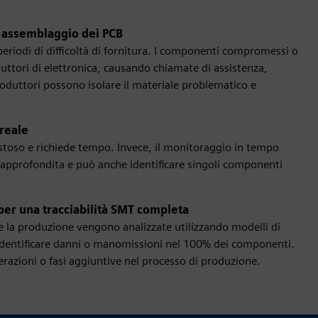
di assemblaggio dei PCB
periodi di difficoltà di fornitura. I componenti compromessi o
uttori di elettronica, causando chiamate di assistenza,
produttori possono isolare il materiale problematico e
 reale
ostoso e richiede tempo. Invece, il monitoraggio in tempo
 approfondita e può anche identificare singoli componenti
le per una tracciabilità SMT completa
 la produzione vengono analizzate utilizzando modelli di
à e identificare danni o manomissioni nel 100% dei componenti.
perazioni o fasi aggiuntive nel processo di produzione.