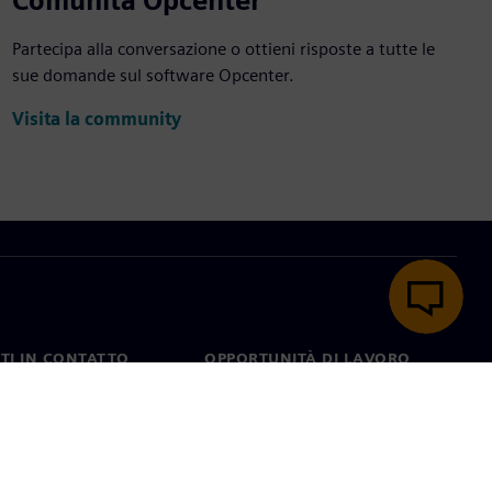
Comunità Opcenter
Partecipa alla conversazione o ottieni risposte a tutte le
sue domande sul software Opcenter.
Visita la community
TI IN CONTATTO
OPPORTUNITÀ DI LAVORO
ti
Lavori e opportunità di
carriera
nel mondo
Ruoli aperti