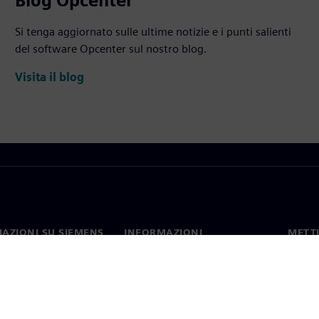
Blog Opcenter
Si tenga aggiornato sulle ultime notizie e i punti salienti
del software Opcenter sul nostro blog.
Visita il blog
AZIONI SU SIEMENS
INFORMAZIONI
METTI
SULL'AZIENDA
mo
Contat
Azienda
hip
Sedi 
Relazioni con gli investitori
 e comunicati stampa